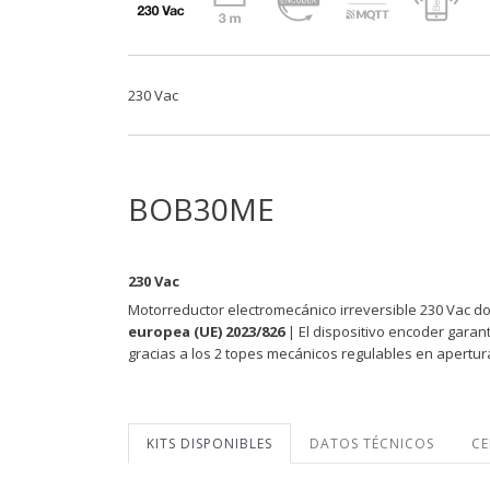
230 Vac
BOB30ME
230 Vac
Motorreductor electromecánico irreversible 230 Vac 
europea (UE) 2023/826
| El dispositivo encoder garant
gracias a los 2 topes mecánicos regulables en apertura
KITS DISPONIBLES
DATOS TÉCNICOS
CE