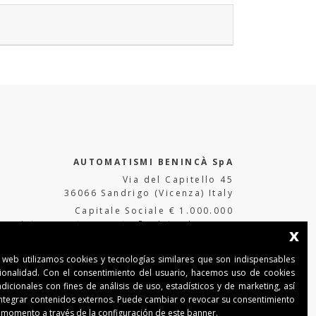
AUTOMATISMI BENINCÀ SpA
Via del Capitello 45
36066 Sandrigo (Vicenza) Italy
Capitale Sociale € 1.000.000
interamente versato Registro Imprese
x
Tribunale di Vicenza
CF e P.IVA (IT) 02054090242
o web utilizamos cookies y tecnologías similares que son indispensables
cionalidad. Con el consentimiento del usuario, hacemos uso de cookies
dicionales con fines de análisis de uso, estadísticos y de marketing, así
ntegrar contenidos externos. Puede cambiar o revocar su consentimiento
 momento a través de la configuración de este banner.