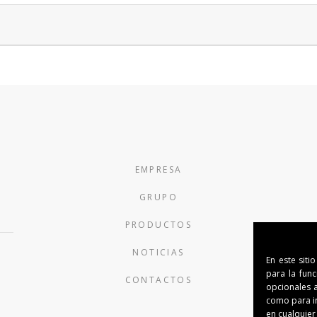
EMPRESA
GRUPO
PRODUCTOS
NOTICIAS
En este siti
para la fun
CONTACTOS
opcionales a
como para i
en cualquier