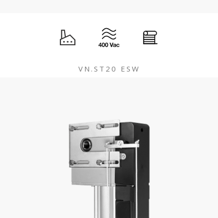
VN.ST20 ESW