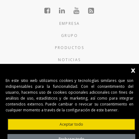
EMPRESA
GRUPO
PRODUCTOS
NOTICIAS
x
CONTACTOS
En este sitio web utilizamos cookies y tecnologías similares que son
indispensables para la funcionalidad. Con el consentimiento del
AUTOMATISMI BENINCÀ SpA
usuario, hacemos uso de cookies opcionales adicionales con fines de
Via del Capitello 45
análisis de uso, estadísticos y de marketing, así como para integrar
36066 Sandrigo (Vicenza) Italy
contenidos externos. Puede cambiar o revocar su consentimiento en
Capitale Sociale € 1.000.000
cualquier momento a través de la configuración de este banner.
interamente versato Registro Imprese
Tribunale di Vicenza
Aceptar todo
CF e P.IVA (IT) 02054090242
Rechazar todo