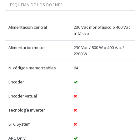
ESQUEMA DE LOS BORNES
Alimentación central
230 Vac monofásico o 400 Vac
trifásico
Alimentación motor
230 Vac / 800 W o 400 Vac /
2200 W
N. códigos memorizables
64
Encoder
Encoder virtual
Tecnología inverter
STC System
ARC Only