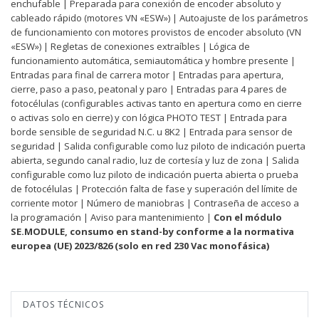
enchufable | Preparada para conexión de encoder absoluto y
cableado rápido (motores VN «ESW») | Autoajuste de los parámetros
de funcionamiento con motores provistos de encoder absoluto (VN
«ESW») | Regletas de conexiones extraíbles | Lógica de
funcionamiento automática, semiautomática y hombre presente |
Entradas para final de carrera motor | Entradas para apertura,
cierre, paso a paso, peatonal y paro | Entradas para 4 pares de
fotocélulas (configurables activas tanto en apertura como en cierre
o activas solo en cierre) y con lógica PHOTO TEST | Entrada para
borde sensible de seguridad N.C. u 8K2 | Entrada para sensor de
seguridad | Salida configurable como luz piloto de indicación puerta
abierta, segundo canal radio, luz de cortesía y luz de zona | Salida
configurable como luz piloto de indicación puerta abierta o prueba
de fotocélulas | Protección falta de fase y superación del límite de
corriente motor | Número de maniobras | Contraseña de acceso a
la programación | Aviso para mantenimiento |
Con el módulo
SE.MODULE, consumo en stand-by conforme a la normativa
europea (UE) 2023/826 (solo en red 230 Vac monofásica)
DATOS TÉCNICOS