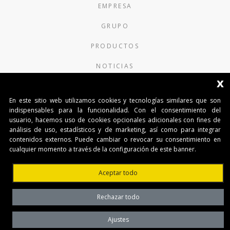
EMPRESA
GRUPO
PRODUCTOS
NOTICIAS
x
CONTACTOS
En este sitio web utilizamos cookies y tecnologías similares que son
AUTOMATISMI BENINCÀ SpA
indispensables para la funcionalidad. Con el consentimiento del
usuario, hacemos uso de cookies opcionales adicionales con fines de
Via del Capitello 45
análisis de uso, estadísticos y de marketing, así como para integrar
36066 Sandrigo (Vicenza) Italy
contenidos externos. Puede cambiar o revocar su consentimiento en
Capitale Sociale € 1.000.000
cualquier momento a través de la configuración de este banner.
interamente versato Registro Imprese
Tribunale di Vicenza
Aceptar todo
CF e P.IVA (IT) 02054090242
Rechazar todo
Ajustes