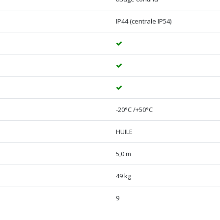
IP44 (centrale IP54)
-20°C /+50°C
HUILE
5,0 m
49 kg
9