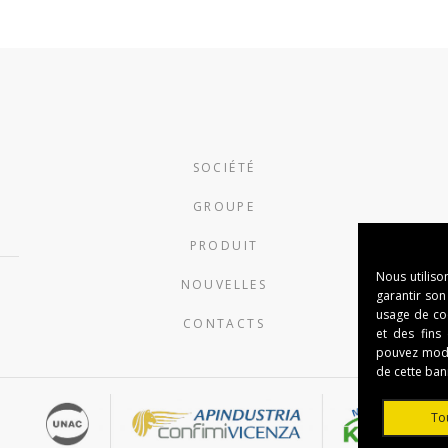
SOCIÉTÉ
GROUPE
PRODUIT
Nous utiliso
NOUVELLES
garantir son
usage de cook
CONTACTS
et des fins
pouvez modi
de cette ban
To