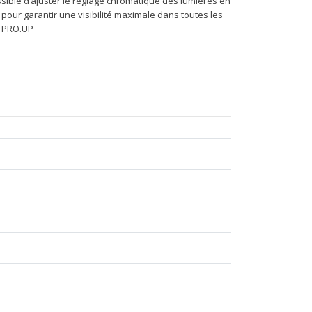
ossible d’ajuster le réglage chromatique des lumières en
s pour garantir une visibilité maximale dans toutes les
e PRO.UP