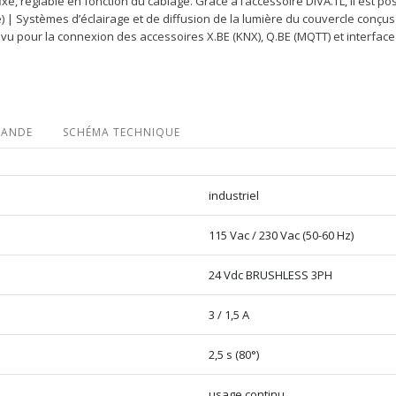
e, réglable en fonction du câblage. Grâce à l’accessoire DIVA.TL, il est p
ore) | Systèmes d’éclairage et de diffusion de la lumière du couvercle conçu
vu pour la connexion des accessoires X.BE (KNX), Q.BE (MQTT) et interfac
MANDE
SCHÉMA TECHNIQUE
industriel
115 Vac / 230 Vac (50-60 Hz)
24 Vdc BRUSHLESS 3PH
3 / 1,5 A
2,5 s (80°)
usage continu