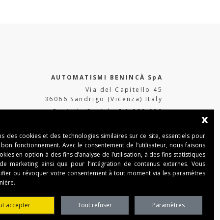
AUTOMATISMI BENINCÀ SpA
Via del Capitello 45
36066 Sandrigo (Vicenza) Italy
Capitale Sociale € 1.000.000
x
interamente versato Registro Imprese
Tribunale di Vicenza
ns des cookies et des technologies similaires sur ce site, essentiels pour
CF e P.IVA (IT) 02054090242
 bon fonctionnement. Avec le consentement de l’utilisateur, nous faisons
ies en option à des fins d’analyse de l’utilisation, à des fins statistiques
 de marketing ainsi que pour l’intégration de contenus externes. Vous
fier ou révoquer votre consentement à tout moment via les paramètres
nière.
ut accepter
Tout refuser
Paramètres