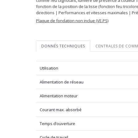
comme feu clignotant, lumière de présence à couleur fix
fonction de la position de la lisse (fonction feu tricol
directions | Performances et vitesses maximales | Pré
Plaque de fondation non inclue (VE.PS)
DONNÉS TECHNIQUES
CENTRALES DE COM
Utilisation
Alimentation de réseau
Alimentation moteur
Courant max. absorbé
Temps d’ouverture
Cycle de travail