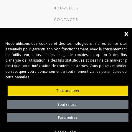
NOUVELLES
CONTACTS
x
AUTOMATISMI BENINCÀ SpA
Nous utilisons des cookies et des technologies similaires sur ce site,
Via del Capitello 45
essentiels pour garantir son bon fonctionnement. Avec le consentement
36066 Sandrigo (Vicenza) Italy
de l’utilisateur, nous faisons usage de cookies en option à des fins
d’analyse de l’utilisation, à des fins statistiques et des fins de marketing
Capitale Sociale € 1.000.000
ainsi que pour l’intégration de contenus externes. Vous pouvez modifier
interamente versato Registro Imprese
ou révoquer votre consentement à tout moment via les paramètres de
Tribunale di Vicenza
cette bannière.
CF e P.IVA (IT) 02054090242
Tout accepter
Tout refuser
Paramètres
Privacy Policy