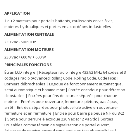
APPLICATION
1 ou 2 moteurs pour portails battants, coulissants en vis à vis,
moteurs hydrauliques et portes en accordéons industrielles
ALIMENTATION CENTRALE
230 Vac - 50/60 Hz
ALIMENTATION MOTEURS
230 Vac / 600 W + 600 W
PRINCIPALES FONCTIONS
Écran LCD intégré | Récepteur radio intégré 433,92 MHz 64 codes et 3
codages radio (Advanced Rolling Code, Rolling Code, Code Fixe) |
Borniers débrochables | Logique de fonctionnement automatique,
semi-automatique et homme mort | Entrée encodeur pour détection
d’obstacles | Entrées pour fins de course séparés pour chaque
moteur | Entrées pour ouverture, fermeture, piétons, pas à pas,
arrêt | Entrées séparées pour photocellule active en ouverture-
fermeture et en fermeture | Entrée pour barre palpeuse N.F ou 8K2
| Sortie pour serrure électrique 230 Vac et 12 Vac/dc | Sorties
utilisables comme témoin de signalisation de portail ouvert,
éclairage de service, second canal radio ou test photocellules |