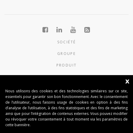
SOCIÉTÉ
GROUPE
PRODUIT
NOUVELLES
x
CONTACTS
Nous utilisons des cookies et des technologies similaires sur ce site,
essentiels pour garantir son bon fonctionnement. Avec le consentement
de l’utilisateur, nous faisons usage de cookies en option à des fins
AUTOMATISMI BENINCÀ SpA
d’analyse de l’utilisation, à des fins statistiques et des fins de marketing
Via del Capitello 45
ainsi que pour l’intégration de contenus externes. Vous pouvez modifier
36066 Sandrigo (Vicenza) Italy
ou révoquer votre consentement à tout moment via les paramètres de
Capitale Sociale € 1.000.000
cette bannière.
interamente versato Registro Imprese