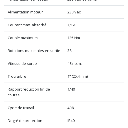
Alimentation moteur
230 Vac
Courant max. absorbé
1,5 A
Couple maximum
135 Nm
Rotations maximales en sortie
38
Vitesse de sortie
48 r.p.m.
Trou arbre
1” (25,4 mm)
Rapport réduction fin de
1/40
course
Cycle de travail
40%
Degré de protection
IP40