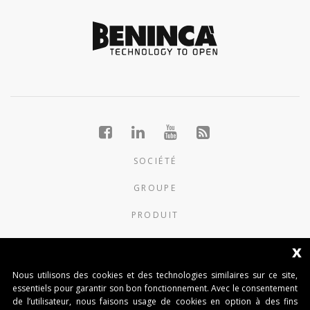
SOCIÉTÉ
GROUPE
PRODUIT
NOUVELLES
x
CONTACTS
Nous utilisons des cookies et des technologies similaires sur ce site,
essentiels pour garantir son bon fonctionnement. Avec le consentement
de l’utilisateur, nous faisons usage de cookies en option à des fins
AUTOMATISMI BENINCÀ SpA