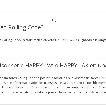
FAQ
ced Rolling Code?
uo Rolling Code. La codificación ADVANCED ROLLING CODE gracias a la longitu
.
or serie HAPPY._VA o HAPPY._AK en una 
transmisores Rolling Code es posible asociar los nuevos transmisores HA
ode. Si están almacenados los transmisores a Código Fijo es posible memo
o de que en la instalación sean asociados transmisores con codificación exc
echo, los parametros de fábrica prevén la transmisión con codificación 