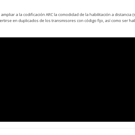
liar a la codificación ARC la comodidad de la habilitación a distancia (sin
irse en duplicados de los transmisores con código fijo, así como ser hab