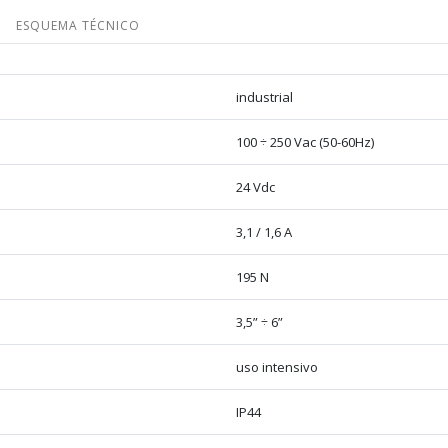
ESQUEMA TÉCNICO
industrial
100 ÷ 250 Vac (50-60Hz)
24 Vdc
3,1 / 1,6 A
195 N
3,5” ÷ 6”
uso intensivo
IP44