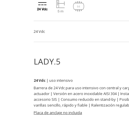
24 Vdc
LADY.5
24 Vdc
| uso intensivo
Barrera de 24 Vdc para uso intensivo con central y ca
actuador | Versión en acero inoxidable AISI 304 | Inst
accesorio SIS | Consumo reducido en stand-by | Posibil
varillas sencillo, rápido y fiable | Ralentización regula
Placa de anclaje no incluida