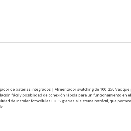
rgador de baterías integrados | Alimentador switching de 100÷250 Vac que 
alación fácil y posibilidad de conexión rápida para un funcionamiento en e
idad de instalar fotocélulas FTC.S gracias al sistema retráctil, que permi
ble