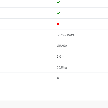
-20°C /+50°C
GRASA
5,0 m
50,8 kg
9