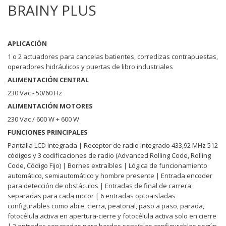
BRAINY PLUS
APLICACIÓN
1 o 2 actuadores para cancelas batientes, corredizas contrapuestas,
operadores hidráulicos y puertas de libro industriales
ALIMENTACIÓN CENTRAL
230 Vac - 50/60 Hz
ALIMENTACIÓN MOTORES
230 Vac / 600 W + 600 W
FUNCIONES PRINCIPALES
Pantalla LCD integrada | Receptor de radio integrado 433,92 MHz 512
códigos y 3 codificaciones de radio (Advanced Rolling Code, Rolling
Code, Código Fijo) | Bornes extraíbles | Lógica de funcionamiento
automático, semiautomático y hombre presente | Entrada encoder
para detección de obstáculos | Entradas de final de carrera
separadas para cada motor | 6 entradas optoaisladas
configurables como abre, cierra, peatonal, paso a paso, parada,
fotocélula activa en apertura-cierre y fotocélula activa solo en cierre
| 2 entradas separadas para bordes sensibles configurables según