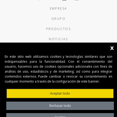
EMPRESA
GRUPO
PRODUCTOS
NOTICIAS
x
CONTACTOS
En este sitio web utilizamos cookies y tecnologías similares que son
indispensables para la funcionalidad. Con el consentimiento del
AUTOMATISMI BENINCÀ SpA
usuario, hacemos uso de cookies opcionales adicionales con fines de
Via del Capitello 45
análisis de uso, estadísticos y de marketing, así como para integrar
36066 Sandrigo (Vicenza) Italy
contenidos externos. Puede cambiar o revocar su consentimiento en
Capitale Sociale € 1.000.000
cualquier momento a través de la configuración de este banner.
interamente versato Registro Imprese
Tribunale di Vicenza
Aceptar todo
CF e P.IVA (IT) 02054090242
Rechazar todo