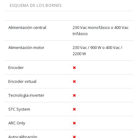
ESQUEMA DE LOS BORNES
Alimentación central
230 Vac monofásico o 400 Vac
trifásico
Alimentación motor
230 Vac / 900 W o 400 Vac /
2200 W
Encoder
Encoder virtual
Tecnología inverter
STC System
ARC Only
Autocalibración