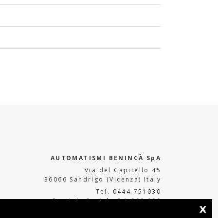
AUTOMATISMI BENINCÀ SpA
Via del Capitello 45
36066 Sandrigo (Vicenza) Italy
Tel. 0444 751030
Capitale Sociale € 1.000.000
x
interamente versato Registro Imprese