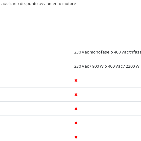
 ausiliario di spunto avviamento motore
230 Vac monofase o 400 Vac trifas
230 Vac / 900 W o 400 Vac / 2200 W