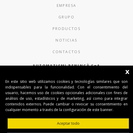
EMPRESA
GRUPO
PRODUCTOS
NOTICIAS
CONTACTOS
AUTOMATISMI BENINCÀ SpA
x
Via del Capitello 45
En este sitio web utilizamos cookies y tecnologías similares que son
36066 Sandrigo (Vicenza) Italy
indispensables para la funcionalidad. Con el consentimiento del
usuario, hacemos uso de cookies opcionales adicionales con fines de
Capitale Sociale € 1.000.000
análisis de uso, estadísticos y de marketing, así como para integrar
interamente versato Registro Imprese
contenidos externos. Puede cambiar o revocar su consentimiento en
Tribunale di Vicenza
cualquier momento a través de la configuración de este banner.
CF e P.IVA (IT) 02054090242
Aceptar todo