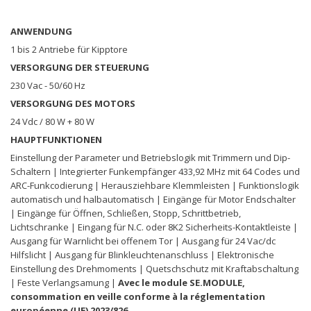
ANWENDUNG
1 bis 2 Antriebe für Kipptore
VERSORGUNG DER STEUERUNG
230 Vac - 50/60 Hz
VERSORGUNG DES MOTORS
24 Vdc / 80 W + 80 W
HAUPTFUNKTIONEN
Einstellung der Parameter und Betriebslogik mit Trimmern und Dip-
Schaltern | Integrierter Funkempfänger 433,92 MHz mit 64 Codes und
ARC-Funkcodierung | Herausziehbare Klemmleisten | Funktionslogik
automatisch und halbautomatisch | Eingänge für Motor Endschalter
| Eingänge für Öffnen, Schließen, Stopp, Schrittbetrieb,
Lichtschranke | Eingang für N.C. oder 8K2 Sicherheits-Kontaktleiste |
Ausgang für Warnlicht bei offenem Tor | Ausgang für 24 Vac/dc
Hilfslicht | Ausgang für Blinkleuchtenanschluss | Elektronische
Einstellung des Drehmoments | Quetschschutz mit Kraftabschaltung
| Feste Verlangsamung |
Avec le module SE.MODULE,
consommation en veille conforme à la réglementation
européenne (UE) 2023/826