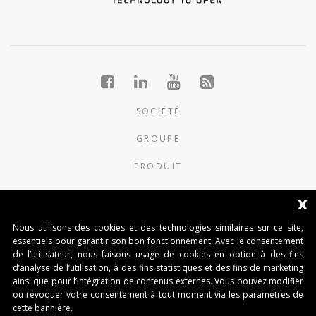
SOCIÉTÉ
GROUPE
PRODUIT
NOUVELLES
x
CONTACTS
Nous utilisons des cookies et des technologies similaires sur ce site,
essentiels pour garantir son bon fonctionnement. Avec le consentement
de l’utilisateur, nous faisons usage de cookies en option à des fins
AUTOMATISMI BENINCÀ SpA
d’analyse de l’utilisation, à des fins statistiques et des fins de marketing
Via del Capitello 45
ainsi que pour l’intégration de contenus externes. Vous pouvez modifier
36066 Sandrigo (Vicenza) Italy
ou révoquer votre consentement à tout moment via les paramètres de
Capitale Sociale € 1.000.000
cette bannière.