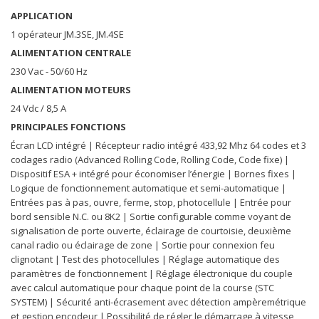
APPLICATION
1 opérateur JM.3SE, JM.4SE
ALIMENTATION CENTRALE
230 Vac - 50/60 Hz
ALIMENTATION MOTEURS
24 Vdc / 8,5 A
PRINCIPALES FONCTIONS
Écran LCD intégré | Récepteur radio intégré 433,92 Mhz 64 codes et 3
codages radio (Advanced Rolling Code, Rolling Code, Code fixe) |
Dispositif ESA + intégré pour économiser l’énergie | Bornes fixes |
Logique de fonctionnement automatique et semi-automatique |
Entrées pas à pas, ouvre, ferme, stop, photocellule | Entrée pour
bord sensible N.C. ou 8K2 | Sortie configurable comme voyant de
signalisation de porte ouverte, éclairage de courtoisie, deuxième
canal radio ou éclairage de zone | Sortie pour connexion feu
clignotant | Test des photocellules | Réglage automatique des
paramètres de fonctionnement | Réglage électronique du couple
avec calcul automatique pour chaque point de la course (STC
SYSTEM) | Sécurité anti-écrasement avec détection ampèremétrique
et gestion encodeur | Possibilité de régler le démarrage à vitesse