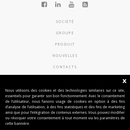
SOCIÉTÉ
GROUPE
PRODUIT
NOUVELLES
CONTACTS
x
AUTOMATISMI BENINCÀ SpA
Nous utilisons des cookies et des technologies similaires sur ce site,
Via del Capitello 45
essentiels pour garantir son bon fonctionnement. Avec le consentement
36066 Sandrigo (Vicenza) Italy
de l’utilisateur, nous faisons usage de cookies en option à des fins
d’analyse de l’utilisation, à des fins statistiques et des fins de marketing
Capitale Sociale € 1.000.000
ainsi que pour l’intégration de contenus externes. Vous pouvez modifier
interamente versato Registro Imprese
ou révoquer votre consentement à tout moment via les paramètres de
Tribunale di Vicenza
cette bannière.
CF e P.IVA (IT) 02054090242