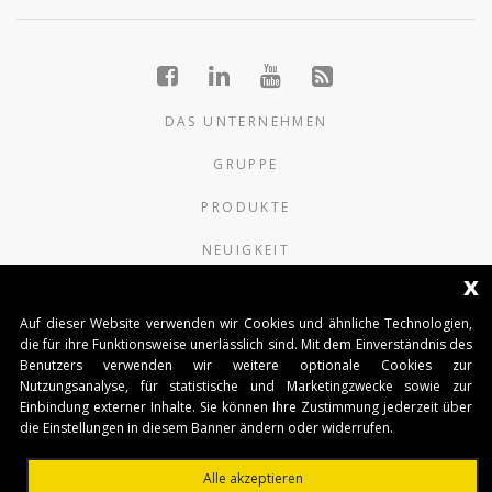
DAS UNTERNEHMEN
GRUPPE
PRODUKTE
NEUIGKEIT
x
KONTAKTE
Auf dieser Website verwenden wir Cookies und ähnliche Technologien,
die für ihre Funktionsweise unerlässlich sind. Mit dem Einverständnis des
AUTOMATISMI BENINCÀ SpA
Benutzers verwenden wir weitere optionale Cookies zur
Via del Capitello 45
Nutzungsanalyse, für statistische und Marketingzwecke sowie zur
36066 Sandrigo (Vicenza) Italy
Einbindung externer Inhalte. Sie können Ihre Zustimmung jederzeit über
Capitale Sociale € 1.000.000
die Einstellungen in diesem Banner ändern oder widerrufen.
interamente versato Registro Imprese
Tribunale di Vicenza
Alle akzeptieren
CF e P.IVA (IT) 02054090242