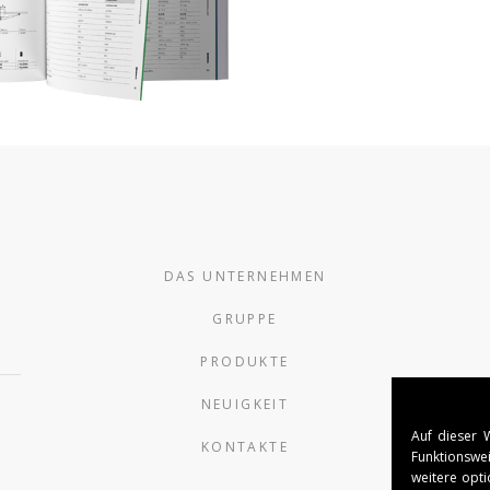
DAS UNTERNEHMEN
GRUPPE
PRODUKTE
NEUIGKEIT
Auf dieser 
KONTAKTE
Funktionswei
weitere opti