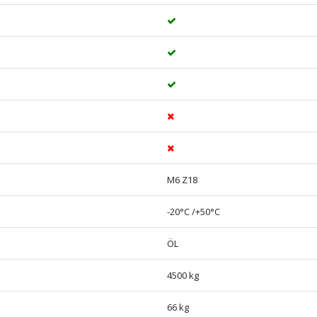
M6 Z18
-20°C /+50°C
ÖL
4500 kg
66 kg