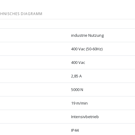
CHNISCHES DIAGRAMM
industrie Nutzung
400 Vac (50-60Hz)
400 Vac
2,85 A
5000 N
19 m/min
Intensivbetrieb
IP44