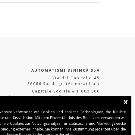
AUTOMATISMI BENINCÀ SpA
Via del Capitello 45
36066 Sandrigo (Vicenza) Italy
Capitale Sociale € 1.000.000
interamente versato Registro Imprese
x
Tribunale di Vicenza
CF e P.IVA (IT) 02054090242
Website verwenden wir Cookies und ähnliche Technologien, die für ihre
se unerlässlich sind. Mit dem Einverständnis des Benutzers verwenden wir
onale Cookies zur Nutzungsanalyse, für statistische und Marketingzwecke
nbindung externer Inhalte. Sie können Ihre Zustimmung jederzeit über die
n in diesem Banner ändern oder widerrufen.