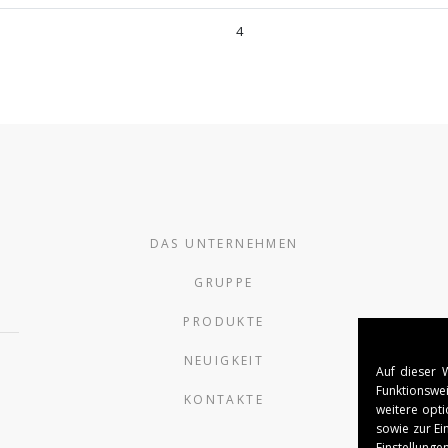
4
DAS UNTERNEHMEN
GRUPPE
PRODUKTE
NEUIGKEIT
Auf dieser 
Funktionswei
KONTAKTE
weitere opti
sowie zur Ei
Einstellunge