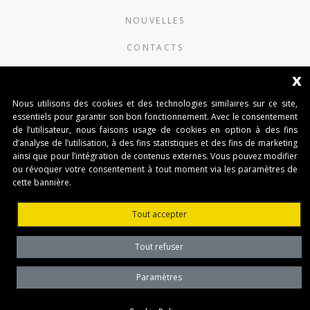
NOUVELLES
CONTACTS
x
AUTOMATISMI BENINCÀ SpA
Nous utilisons des cookies et des technologies similaires sur ce site,
Via del Capitello 45
essentiels pour garantir son bon fonctionnement. Avec le consentement
36066 Sandrigo (Vicenza) Italy
de l’utilisateur, nous faisons usage de cookies en option à des fins
d’analyse de l’utilisation, à des fins statistiques et des fins de marketing
Capitale Sociale € 1.000.000
ainsi que pour l’intégration de contenus externes. Vous pouvez modifier
interamente versato Registro Imprese
ou révoquer votre consentement à tout moment via les paramètres de
Tribunale di Vicenza
cette bannière.
CF e P.IVA (IT) 02054090242
Tout accepter
Tout refuser
Paramètres
Privacy Policy