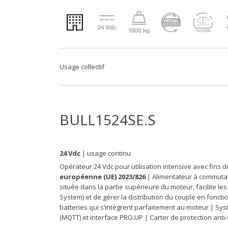
Usage collectif
BULL1524SE.S
24 Vdc
| usage continu
Opérateur 24 Vdc pour utilisation intensive avec fins 
européenne (UE) 2023/826
| Alimentateur à commutat
située dans la partie supérieure du moteur, facilite le
System) et de gérer la distribution du couple en fonct
batteries qui s’intègrent parfaitement au moteur | S
(MQTT) et interface PRO.UP | Carter de protection anti