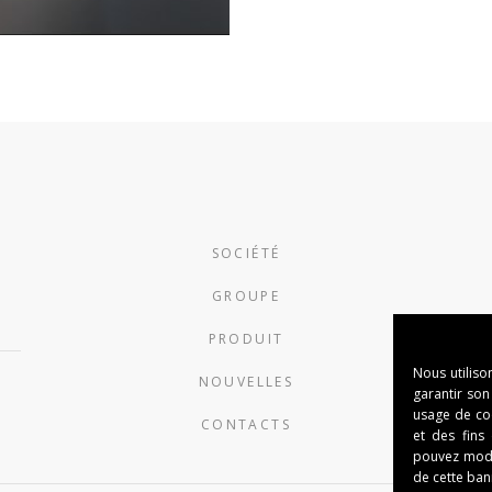
SOCIÉTÉ
GROUPE
PRODUIT
Nous utiliso
NOUVELLES
garantir son
usage de cook
CONTACTS
et des fins
pouvez modi
de cette ban