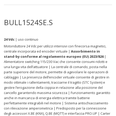
BULL1524SE.S
24 Vdc
| uso continuo
Motoriduttore 24 Vdc per utilizzi intensivi con finecorsa magnetici,
centrale incorporata ed encoder virtuale |
Assorbimento in
stand-by conforme al regolamento europeo (EU) 2023/826
|
Alimentatore switching 115/230 Vac che consente consumi ridotti e
una lunga vita dell’attuatore | La centrale di comando, posta nella
parte superiore del motore, permette di agevolare le operazioni di
cablaggio | La presenza dell’encoder virtuale consente di gestire in
modo ottimale i rallentamenti, tracciarne il tragitto (STC System) e
gestire l’erogazione della coppia in relazione alla posizione del
cancello garantendo massima sicurezza | Funzionamento garantito
anche in mancanza di energia elettrica tramite batterie
perfettamente integrabili nel motore | Sistema antischiacciamento
con rilevazione amperometrica | Predisposto per la connessione
degli accessori X.BE (KNX), Q.BE (MQTT) e interfaccia PRO.UP | Carter