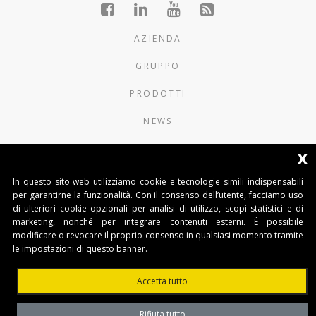
AZIENDA
GRUPPO
PRODOTTI
NEWS
CONTATTI
x
In questo sito web utilizziamo cookie e tecnologie simili indispensabili
AUTOMATISMI BENINCÀ SpA
per garantirne la funzionalità. Con il consenso dell’utente, facciamo uso
Via del Capitello 45
di ulteriori cookie opzionali per analisi di utilizzo, scopi statistici e di
36066 Sandrigo (Vicenza) Italy
marketing, nonché per integrare contenuti esterni. È possibile
Tel. 0444 751030
modificare o revocare il proprio consenso in qualsiasi momento tramite
Capitale Sociale € 1.000.000
le impostazioni di questo banner.
interamente versato Registro Imprese
Tribunale di Vicenza
Accetta tutto
CF e P.IVA (IT) 02054090242
Rifiuta tutto