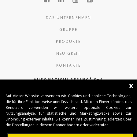
DAS UNTERNEHMEN
GRUPPE
PRODUKTE
NEUIGKEIT
KONTAKTE
AUTOMATISMI BENINCÀ SpA
x
Via del Capitello 45
Auf dieser Website verwenden wir Cookies und ähnliche Technologien,
36066 Sandrigo (Vicenza) Italy
die für ihre Funktionsweise unerlässlich sind. Mit dem Einverständnis des
Benutzers verwenden wir weitere optionale Cookies zur
Capitale Sociale € 1.000.000
Nutzungsanalyse, für statistische und Marketingzwecke sowie zur
interamente versato Registro Imprese
Einbindung externer Inhalte. Sie können Ihre Zustimmung jederzeit über
Tribunale di Vicenza
die Einstellungen in diesem Banner ändern oder widerrufen.
CF e P.IVA (IT) 02054090242