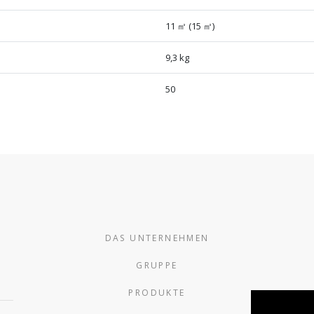
11 ㎡ (15 ㎡)
9,3 kg
50
DAS UNTERNEHMEN
GRUPPE
PRODUKTE