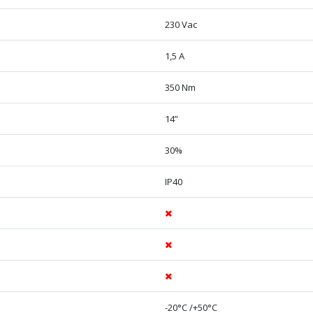
230 Vac
1,5 A
350 Nm
14”
30%
IP40
-20°C /+50°C