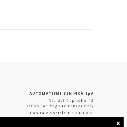
AUTOMATISMI BENINCÀ SpA
Via del Capitello 45
36066 Sandrigo (Vicenza) Italy
Capitale Sociale € 1.000.000
interamente versato Registro Imprese
x
Tribunale di Vicenza