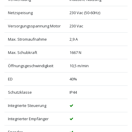
Netzspeisung
230 Vac (50-60Hz)
Versorgungsspannung Motor
230 Vac
Max. Stromaufnahme
2,9 A
Max. Schubkraft
1667 N
Öffnungsgeschwindigkeit
10,5 m/min
ED
40%
Schutzklasse
IP44
Integrierte Steuerung
Integrierter Empfänger
Encoder