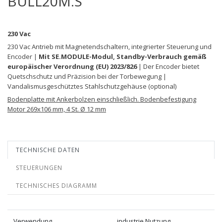
BULL20M.S
230 Vac
230 Vac Antrieb mit Magnetendschaltern, integrierter Steuerung und
Encoder |
Mit SE.MODULE-Modul, Standby-Verbrauch gemäß
europäischer Verordnung (EU) 2023/826
| Der Encoder bietet
Quetschschutz und Präzision bei der Torbewegung |
Vandalismusgeschütztes Stahlschutzgehäuse (optional)
Bodenplatte mit Ankerbolzen einschließlich. Bodenbefestigung
Motor 269x106 mm, 4 St. Ø 12 mm
TECHNISCHE DATEN
STEUERUNGEN
TECHNISCHES DIAGRAMM
Verwendung
industrie Nutzung