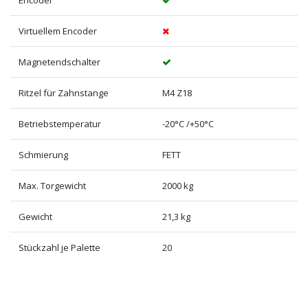
Virtuellem Encoder
Magnetendschalter
Ritzel für Zahnstange
M4 Z18
Betriebstemperatur
-20°C /+50°C
Schmierung
FETT
Max. Torgewicht
2000 kg
Gewicht
21,3 kg
Stückzahl je Palette
20