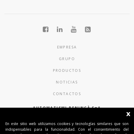
EMPRESA
GRUPO
PRODUCTOS
NOTICIAS
CONTACTOS
AUTOMATISMI BENINCÀ SpA
x
Via del Capitello 45
En este sitio web utilizamos cookies y tecnologías similares que son
36066 Sandrigo (Vicenza) Italy
indispensables para la funcionalidad. Con el consentimiento del