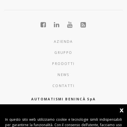
AZIENDA
GRUPPO
PRODOTTI
NEWS
CONTATTI
AUTOMATISMI BENINCÀ SpA
x
Via del Capitello 45
36066 Sandrigo (Vicenza) Italy
In questo sito web utilizziamo cookie e tecnologie simili indispensabili
per garantirne la funzionalità. Con il consenso dell’utente, facciamo uso