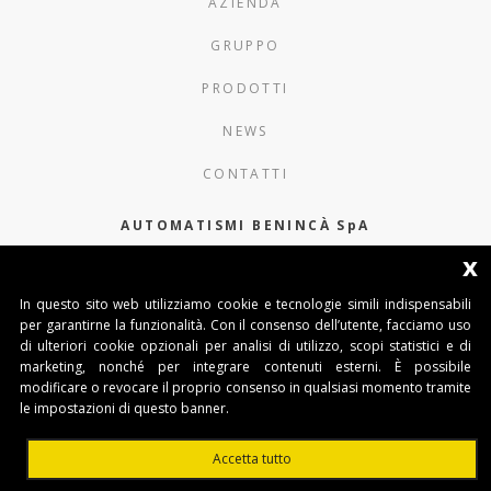
AZIENDA
GRUPPO
PRODOTTI
NEWS
CONTATTI
AUTOMATISMI BENINCÀ SpA
x
Via del Capitello 45
36066 Sandrigo (Vicenza) Italy
In questo sito web utilizziamo cookie e tecnologie simili indispensabili
per garantirne la funzionalità. Con il consenso dell’utente, facciamo uso
Tel. 0444 751030
di ulteriori cookie opzionali per analisi di utilizzo, scopi statistici e di
Capitale Sociale € 1.000.000
marketing, nonché per integrare contenuti esterni. È possibile
interamente versato Registro Imprese
modificare o revocare il proprio consenso in qualsiasi momento tramite
Tribunale di Vicenza
le impostazioni di questo banner.
CF e P.IVA (IT) 02054090242
Accetta tutto