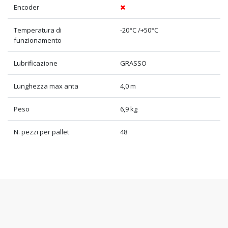
Encoder
Temperatura di
-20°C /+50°C
funzionamento
Lubrificazione
GRASSO
Lunghezza max anta
4,0 m
Peso
6,9 kg
N. pezzi per pallet
48