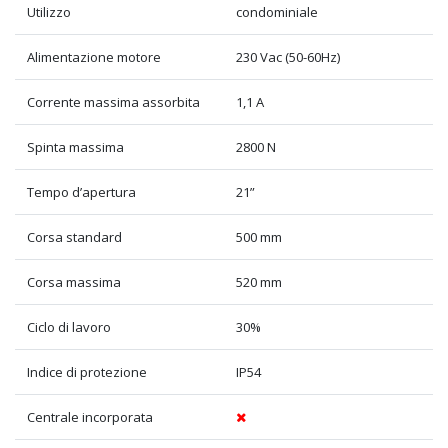
Utilizzo
condominiale
Alimentazione motore
230 Vac (50-60Hz)
Corrente massima assorbita
1,1 A
Spinta massima
2800 N
Tempo d’apertura
21”
Corsa standard
500 mm
Corsa massima
520 mm
Ciclo di lavoro
30%
Indice di protezione
IP54
Centrale incorporata