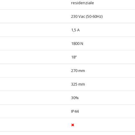
residenziale
230 Vac (50-60Hz)
1,5 A
1800 N
18”
270 mm
325 mm
30%
IP44