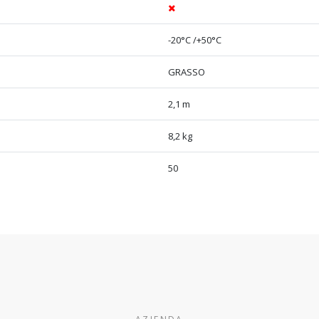
-20°C /+50°C
GRASSO
2,1 m
8,2 kg
50