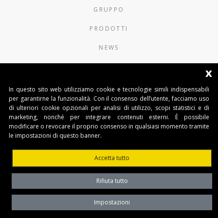
GRUPPO
PRODOTTI
NEWS
CONTATTI
x
In questo sito web utilizziamo cookie e tecnologie simili indispensabili
AUTOMATISMI BENINCÀ SpA
per garantirne la funzionalità. Con il consenso dell’utente, facciamo uso
Via del Capitello 45
di ulteriori cookie opzionali per analisi di utilizzo, scopi statistici e di
36066 Sandrigo (Vicenza) Italy
marketing, nonché per integrare contenuti esterni. È possibile
Tel. 0444 751030
modificare o revocare il proprio consenso in qualsiasi momento tramite
Capitale Sociale € 1.000.000
le impostazioni di questo banner.
interamente versato Registro Imprese
Tribunale di Vicenza
Accetta tutto
CF e P.IVA (IT) 02054090242
Rifiuta tutto
Impostazioni