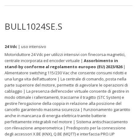
BULL1024SE.S
24 Vdc
| uso intensivo
Motoriduttore 24 Vdc per utilizzi intensivi con finecorsa magnetici,
centrale incorporata ed encoder virtuale |
Assorbimento in
stand-by conforme al regolamento europeo (EU) 2023/826
|
Alimentatore switching 115/230 Vac che consente consumi ridotti e
una lunga vita dell’attuatore | La centrale di comando, posta nella
parte superiore del motore, permette di agevolare le operazioni di
cablaggio | La presenza dell’encoder virtuale consente di gestire in
modo ottimale i rallentamenti, tracciarne il tragitto (STC System) e
gestire l’erogazione della coppia in relazione alla posizione del
cancello garantendo massima sicurezza | Funzionamento garantito
anche in mancanza di energia elettrica tramite batterie
perfettamente integrabili nel motore | Sistema antischiacciamento
con rilevazione amperometrica | Predisposto per la connessione
degli accessori X.BE (KNX), Q.BE (MQTT) e interfaccia PRO.UP