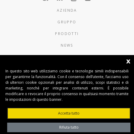
AZIENDA
GRUPPO
PRODOTTI
NEWS
CONTATTI
x
In questo sito web utilizziamo cookie e tecnologie simili indispensabili
AUTOMATISMI BENINCÀ SpA
per garantirne la funzionalità. Con il consenso dell’utente, facciamo uso
Via del Capitello 45
di ulteriori cookie opzionali per analisi di utilizzo, scopi statistici e di
36066 Sandrigo (Vicenza) Italy
marketing, nonché per integrare contenuti esterni. È possibile
Tel. 0444 751030
modificare o revocare il proprio consenso in qualsiasi momento tramite
Capitale Sociale € 1.000.000
le impostazioni di questo banner.
interamente versato Registro Imprese
Tribunale di Vicenza
Accetta tutto
CF e P.IVA (IT) 02054090242
Rifiuta tutto