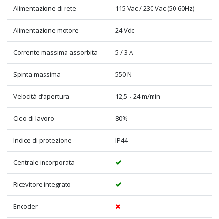
Alimentazione di rete
115 Vac / 230 Vac (50-60Hz)
Alimentazione motore
24 Vdc
Corrente massima assorbita
5 / 3 A
Spinta massima
550 N
Velocità d’apertura
12,5 ÷ 24 m/min
Ciclo di lavoro
80%
Indice di protezione
IP44
Centrale incorporata
Ricevitore integrato
Encoder