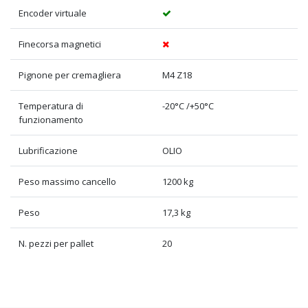
Encoder virtuale
Finecorsa magnetici
Pignone per cremagliera
M4 Z18
Temperatura di
-20°C /+50°C
funzionamento
Lubrificazione
OLIO
Peso massimo cancello
1200 kg
Peso
17,3 kg
N. pezzi per pallet
20