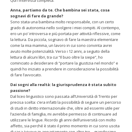
Qui l'intervista completa.
Anna, partiamo da te. Che bambina sei stata, cosa
sognavi di fare da grande?
Sono stata una bambina molto responsabile, con un certo
grado di autonomia nello svolgere i miei compiti. Al contempo,
ero un po’ introversa e più portata per attività riflessive, come
la lettura. Da piccola, sognavo di fare la maestra elementare
come la mia mamma, un lavoro in cui sono convinta avrei
avuto molte potenzialità. Verso i 12 anni, a seguito della
lettura di alcuni libri, tra cui “Il buio oltre la siepe”, ho
cominciato a desiderare di “portare la giustizia nel mondo” e
quindi ho iniziato a prendere in considerazione la possibilità
di fare l’avvocato.
Dai sogni alla realtà: la giurisprudenza è stata subito
passione?
Dal liceo linguistico sono passata all’Università di Trento per
precisa scelta: c’era infatti la possibilità di seguire un percorso
di studi in diritto internazionale che, oltre ad essermi utile per
l’azienda di famiglia, mi avrebbe permesso di continuare ad
utilizzare le lingue. Ricordo gli anni dell’università con molto
affetto, sia perché è stato il primo momento in cui sono uscita
di casa (vivevo in appartamento con altre tre – grandissime –