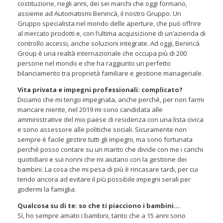
costituzione, negli anni, dei sei marchi che oggi formano,
assieme ad Automatismi Benincà, il nostro Gruppo. Un
Gruppo specialista nel mondo delle aperture, che può offrire
al mercato prodotti e, con l’ultima acquisizione di un’azienda di
controllo accessi, anche soluzioni integrate. Ad oggi, Benincà
Group è una realtà internazionale che occupa più di 200
persone nel mondo e che ha raggiunto un perfetto
bilanciamento tra proprietà familiare e gestione manageriale.
Vita privata e impegni professionali: complicato?
Diciamo che mi tengo impegnata, anche perché, per non farmi
mancare niente, nel 2019 mi sono candidata alle
amministrative del mio paese di residenza con una lista civica
e sono assessore alle politiche sociali. Sicuramente non
sempre è facile gestire tutti gli impegni, ma sono fortunata
perché posso contare su un marito che divide con me i carichi
quotidiani e sui nonni che mi aiutano con la gestione dei
bambini. La cosa che mi pesa di più è rincasare tardi, per cui
tendo ancora ad evitare il più possibile impegni serali per
godermi la famiglia.
Qualcosa su di te: so che ti piacciono i bambini…
Sì, ho sempre amato i bambini, tanto che a 15 anni sono