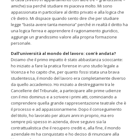
amiche) sia perché studiare mi piaceva molto. Mi sono
appassionata in particolare al diritto privato e alla logica che
c’è dietro. Mi dispiace quando sento dire che per studiare
legge “basta avere tanta memoria” perché in realtà il diritto ha
una logica ferrea e apprendere il ragionamento giuridico,
aggiunge un grandissimo valore alla propria formazione
personale.
Dall’università al mondo del lavoro: com’è andata?
Diciamo che il primo impatto è stato abbastanza scioccante:
ho iniziato a fare la pratica forense in uno studio legale a
Vicenza e ho capito che, per quanto fossi stata una brava
studentessa, il mondo del lavoro era completamente diverso
da quello accademico. Ho iniziato a destreggiarmi tra le
Cancellerie del Tribunale, a partecipare alle prime udienze
con il mio dominus e a scrivere i primi atti, cominciando a
comprendere quella grande rappresentazione teatrale che è
il processo e ad appassionarmene. Dopo il conseguimento
del titolo, ho lavorato per alcuni anni in proprio, ma ero
sempre più spesso in azienda, dove seguivo sia la
contrattualistica che il recupero crediti e, alla fine, il mondo
aziendale mi ha conquistato e ho deciso di rinunciare alla