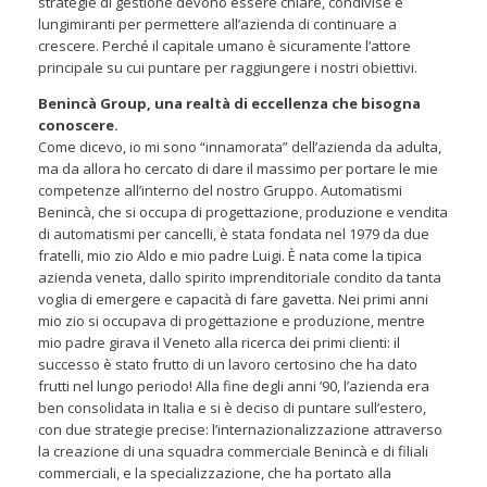
strategie di gestione devono essere chiare, condivise e
lungimiranti per permettere all’azienda di continuare a
crescere. Perché il capitale umano è sicuramente l’attore
principale su cui puntare per raggiungere i nostri obiettivi.
Benincà Group, una realtà di eccellenza che bisogna
conoscere.
Come dicevo, io mi sono “innamorata” dell’azienda da adulta,
ma da allora ho cercato di dare il massimo per portare le mie
competenze all’interno del nostro Gruppo. Automatismi
Benincà, che si occupa di progettazione, produzione e vendita
di automatismi per cancelli, è stata fondata nel 1979 da due
fratelli, mio zio Aldo e mio padre Luigi. È nata come la tipica
azienda veneta, dallo spirito imprenditoriale condito da tanta
voglia di emergere e capacità di fare gavetta. Nei primi anni
mio zio si occupava di progettazione e produzione, mentre
mio padre girava il Veneto alla ricerca dei primi clienti: il
successo è stato frutto di un lavoro certosino che ha dato
frutti nel lungo periodo! Alla fine degli anni ’90, l’azienda era
ben consolidata in Italia e si è deciso di puntare sull’estero,
con due strategie precise: l’internazionalizzazione attraverso
la creazione di una squadra commerciale Benincà e di filiali
commerciali, e la specializzazione, che ha portato alla