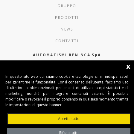
GRUPPO
PRODOTTI
NEWS
CONTATTI
AUTOMATISMI BENINCÀ SpA
x
Via del Capitello 45
36066 Sandrigo (Vicenza) Italy
In questo sito web utilizziamo cookie e tecnologie simili indispensabili
per garantirne la funzionalità. Con il consenso dell’utente, facciamo uso
Tel. 0444 751030
di ulteriori cookie opzionali per analisi di utilizzo, scopi statistici e di
Capitale Sociale € 1.000.000
marketing, nonché per integrare contenuti esterni. È possibile
interamente versato Registro Imprese
modificare o revocare il proprio consenso in qualsiasi momento tramite
Tribunale di Vicenza
le impostazioni di questo banner.
CF e P.IVA (IT) 02054090242
Accetta tutto
Rifiuta tutto