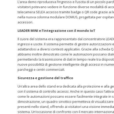
L’area demo riproduceva l’ingresso e l’uscita di un piccolo parc
visitatori potevano vedere in funzione diverse modalità di acce
telecamera SELEA accesso tramite badge o QR code grazie ai let
nella nuova colonna modulare DOMUS, progettata per ospitare d
accessori.
LEADER MINI e l’integrazione con il mondo IoT
Il cuore del sistema era rappresentato dal concentratore LEADE
ingressi e uscite. Il sistema permette di gestire autorizzazioni e
adattandosi a diversi contesti applicativi. Grazie alla scheda 
abbiamo inoltre dimostrato come le automazioni possano dialo
permettendo la trasmissione di dati in tempo reale tra disposi
nuove possibilità di gestione intelligente degli accessi in numer
parcheggi e centri commerciali.
Sicurezza e gestione del traffico
Un’altra area dello stand era dedicata alla protezione e alla ges
con il sistema di controllo accessi. Anche in questo caso l’atti
come le automazioni possano essere facilmente integrate in si
dimostrazione, un quadro sinottico permetteva di visualizzare 
presenti nello stand, offrendo ai visitatori una visione immed
sistema. Un’occasione di confronto con il mercato internazional