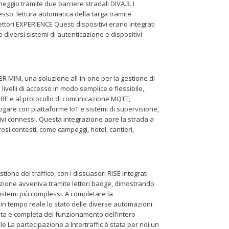
heggio tramite due barriere stradali DIVA.3. I
sso: lettura automatica della targa tramite
tori EXPERIENCE Questi dispositivi erano integrati
iversi sistemi di autenticazione e dispositivi
R MINI, una soluzione all-in-one per la gestione di
 livelli di accesso in modo semplice e flessibile,
Q.BE e al protocollo di comunicazione MQTT,
gare con piattaforme IoT e sistemi di supervisione,
tivi connessi. Questa integrazione apre la strada a
osi contesti, come campeggi, hotel, cantieri,
tione del traffico, con i dissuasori RISE integrati
vazione avveniva tramite lettori badge, dimostrando
stemi più complessi. A completare la
in tempo reale lo stato delle diverse automazioni
iata e completa del funzionamento dell’intero
e La partecipazione a Intertraffic è stata per noi un