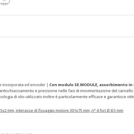
le incorporata ed encoder |
Con modulo SE.MODULE, assorbimento in 
 antischiacciamento e precisione nelle fasi di movimentazione del cancello 
ipologia di olio utilizzato inoltre è particolarmente efficace e garantisce 
.5x2 mm, interasse di fissaggio motore 301x75 mm, n° 4 fori Ø 8.5 mm