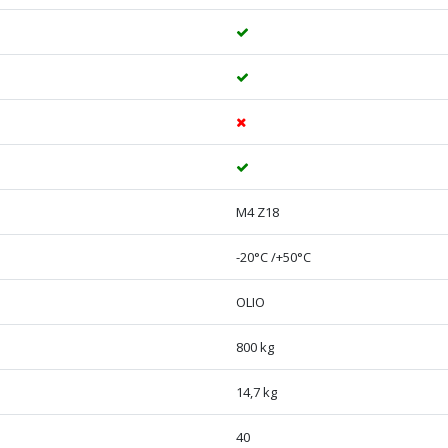
M4 Z18
-20°C /+50°C
OLIO
800 kg
14,7 kg
40