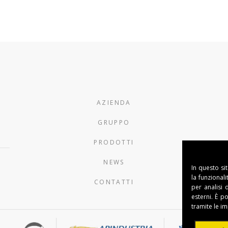
AZIENDA
GRUPPO
PRODOTTI
NEWS
In questo si
la funzional
CONTATTI
per analisi 
esterni. È p
tramite le i