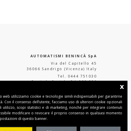
AUTOMATISMI BENINCÀ SpA
Via del Capitello 45
36066 Sandrigo (Vicenza) Italy
Tel. 0444 751030
Capitale Sociale € 1.000.000
x
interamente versato Registro Imprese
Tribunale di Vicenza
to web utilizziamo cookie e tecnologie simili indispensabili per garantirne
CF e P.IVA (IT) 02054090242
ità. Con il consenso dell’utente, facciamo uso di ulteriori cookie opzionali
di utilizzo, scopi statistici e di marketing, nonché per integrare contenuti
ossibile modificare o revocare il proprio consenso in qualsiasi momento
mpostazioni di questo banner.