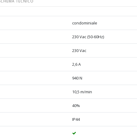
SCHEMA TECNICO
condominiale
230 Vac (50-60Hz)
230 Vac
2,6 A
940 N
10,5 m/min
40%
IP44