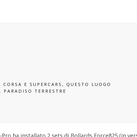
A CORSA E SUPERCARS, QUESTO LUOGO
L PARADISO TERRESTRE
c-Pro ha installato 2 sets di Bollards Force825 (in ver