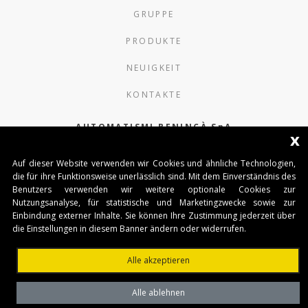
GRUPPE
PRODUKTE
NEUIGKEIT
KONTAKTE
AUTOMATISMI BENINCÀ SpA
x
Via del Capitello 45
Auf dieser Website verwenden wir Cookies und ähnliche Technologien,
36066 Sandrigo (Vicenza) Italy
die für ihre Funktionsweise unerlässlich sind. Mit dem Einverständnis des
Benutzers verwenden wir weitere optionale Cookies zur
Capitale Sociale € 1.000.000
Nutzungsanalyse, für statistische und Marketingzwecke sowie zur
interamente versato Registro Imprese
Einbindung externer Inhalte. Sie können Ihre Zustimmung jederzeit über
Tribunale di Vicenza
die Einstellungen in diesem Banner ändern oder widerrufen.
CF e P.IVA (IT) 02054090242
Alle akzeptieren
Alle ablehnen