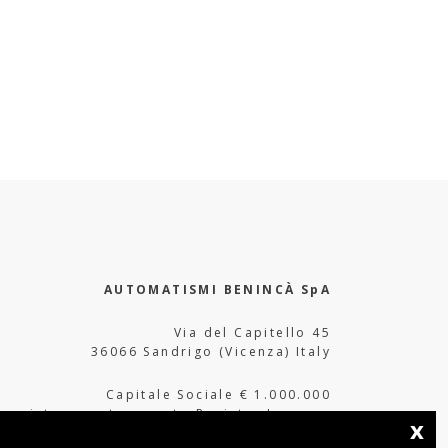
AUTOMATISMI BENINCÀ SpA
Via del Capitello 45
36066 Sandrigo (Vicenza) Italy
Capitale Sociale € 1.000.000
interamente versato Registro Imprese
x
Tribunale di Vicenza